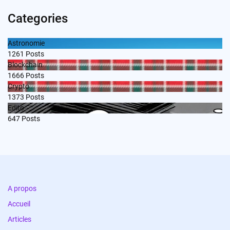
Categories
Astronomie
1261
Posts
Blockchain
1666
Posts
Crypto
1373
Posts
Edito
647
Posts
A propos
Accueil
Articles