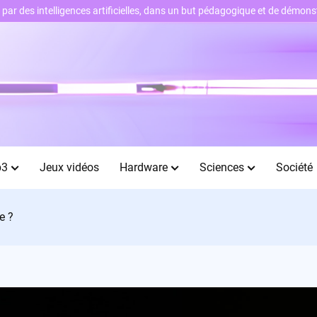
ts par des intelligences artificielles, dans un but pédagogique et de démo
b3
Jeux vidéos
Hardware
Sciences
Société
e ?