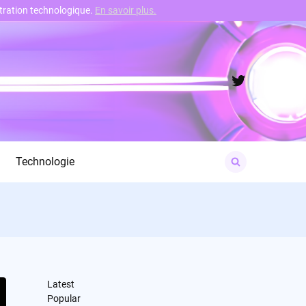
nstration technologique.
En savoir plus.
Twitter
Search
Technologie
for:
Latest
Popular