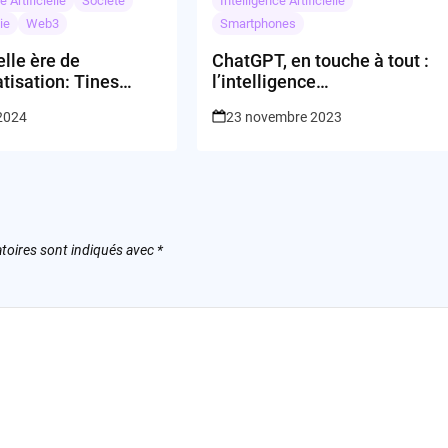
e Artificielle
Société
Intelligence Artificielle
ie
Web3
Smartphones
lle ère de
ChatGPT, en touche à tout :
tisation: Tines
l’intelligence
 redéfinir le
conversationnelle à portée
 2024
23 novembre 2023
?
de bouton
toires sont indiqués avec
*