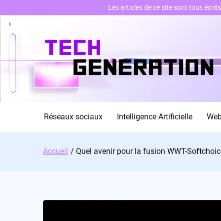
Les articles de ce site sont tous écri
Skip
to
content
Réseaux sociaux
Intelligence Artificielle
We
Accueil
Quel avenir pour la fusion WWT-Softchoic