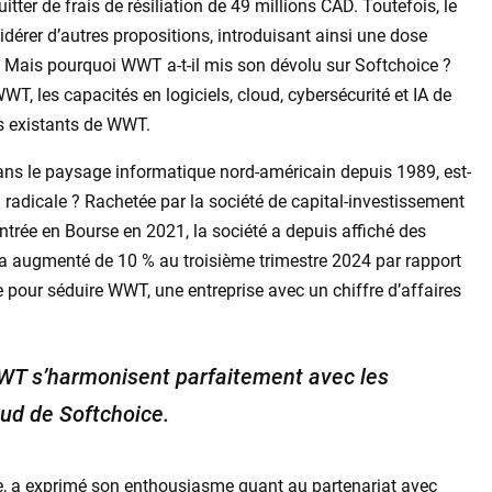
tter de frais de résiliation de 49 millions CAD. Toutefois, le
idérer d’autres propositions, introduisant ainsi une dose
e. Mais pourquoi WWT a-t-il mis son dévolu sur Softchoice ?
 les capacités en logiciels, cloud, cybersécurité et IA de
s existants de WWT.
ns le paysage informatique nord-américain depuis 1989, est-
n radicale ? Rachetée par la société de capital-investissement
ntrée en Bourse en 2021, la société a depuis affiché des
t a augmenté de 10 % au troisième trimestre 2024 par rapport
e pour séduire WWT, une entreprise avec un chiffre d’affaires
WWT s’harmonisent parfaitement avec les
loud de Softchoice.
e, a exprimé son enthousiasme quant au partenariat avec