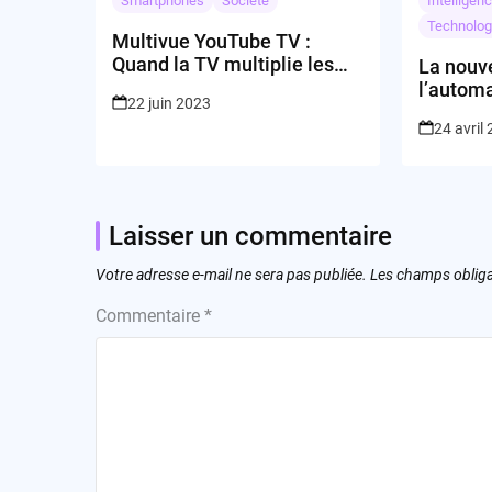
Smartphones
Société
Intelligenc
Technolog
Multivue YouTube TV :
Quand la TV multiplie les
La nouve
options
l’automa
22 juin 2023
peut-elle
24 avril
marché
Laisser un commentaire
Votre adresse e-mail ne sera pas publiée.
Les champs obliga
Commentaire
*