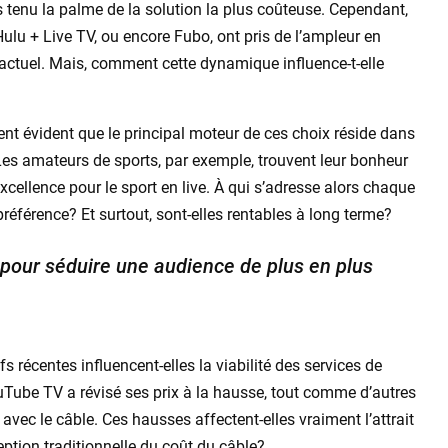
s tenu la palme de la solution la plus coûteuse. Cependant,
lu + Live TV, ou encore Fubo, ont pris de l’ampleur en
actuel. Mais, comment cette dynamique influence-t-elle
ent évident que le principal moteur de ces choix réside dans
. Les amateurs de sports, par exemple, trouvent leur bonheur
cellence pour le sport en live. À qui s’adresse alors chaque
 préférence? Et surtout, sont-elles rentables à long terme?
é pour séduire une audience de plus en plus
 récentes influencent-elles la viabilité des services de
uTube TV a révisé ses prix à la hausse, tout comme d’autres
 avec le câble. Ces hausses affectent-elles vraiment l’attrait
eption traditionnelle du coût du câble?