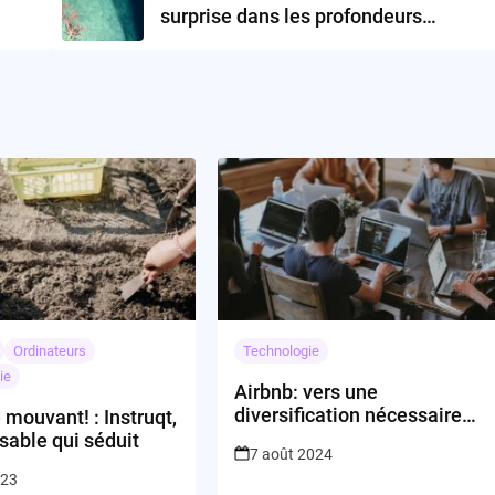
surprise dans les profondeurs
marines ?
Ordinateurs
Technologie
ie
Airbnb: vers une
diversification nécessaire
 mouvant! : Instruqt,
pour se réinventer?
 sable qui séduit
7 août 2024
023