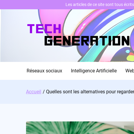
Les articles de ce site sont tous écri
Skip
to
content
Réseaux sociaux
Intelligence Artificielle
We
Accueil
Quelles sont les alternatives pour regarder