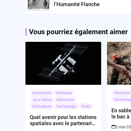
l’Humanité Flanche
Vous pourriez également aimer
Astronomie
Hardware
Hardware
Jeux vidéos
Metaverse
Technolog
Ordinateurs
Technologie
Web3
En sable
le bac à
Quel avenir pour les stations
spatiales avec le partenariat
5 mai 2
Starlab-SpaceX?