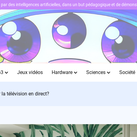
ts par des intelligences artificielles, dans un but pédagogique et de démo
b3
Jeux vidéos
Hardware
Sciences
Société
 la télévision en direct?