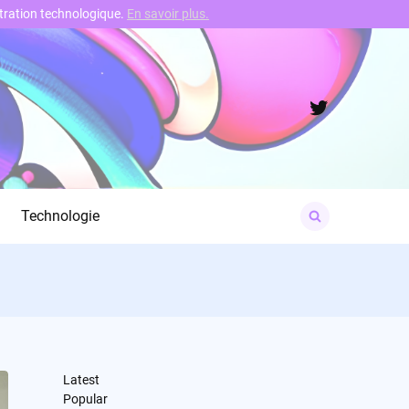
nstration technologique.
En savoir plus.
Twitter
Search
Technologie
for:
Latest
Popular