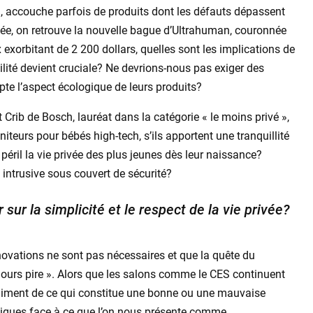
on, accouche parfois de produits dont les défauts dépassent
née, on retrouve la nouvelle bague d’Ultrahuman, couronnée
exorbitant de 2 200 dollars, quelles sont les implications de
ilité devient cruciale? Ne devrions-nous pas exiger des
te l’aspect écologique de leurs produits?
Crib de Bosch, lauréat dans la catégorie « le moins privé »,
teurs pour bébés high-tech, s’ils apportent une tranquillité
 péril la vie privée des plus jeunes dès leur naissance?
intrusive sous couvert de sécurité?
 sur la simplicité et le respect de la vie privée?
novations ne sont pas nécessaires et que la quête du
ujours pire ». Alors que les salons comme le CES continuent
vraiment de ce qui constitue une bonne ou une mauvaise
itiques face à ce que l’on nous présente comme