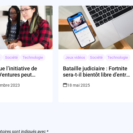
e
Société
Technologie
Jeux vidéos
Société
Technologie
e l’initiative de
Bataille judiciaire : Fortnite
Ventures peut
sera-t-il bientôt libre d’entrer
 la donne dans
sur l’App Store d’Apple ?
embre 2023
18 mai 2025
ie tech ?
toires sont indiqués avec
*