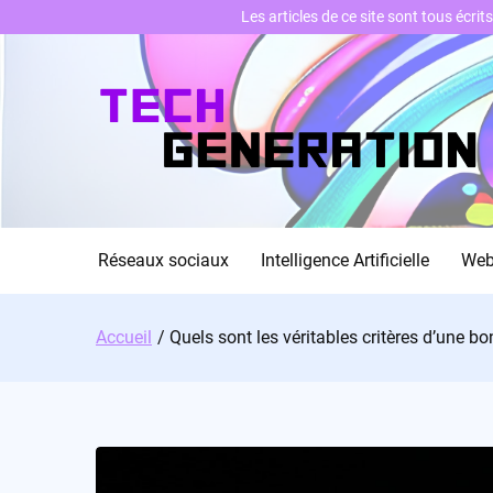
Les articles de ce site sont tous écri
Skip
to
content
Réseaux sociaux
Intelligence Artificielle
We
Accueil
Quels sont les véritables critères d’une 