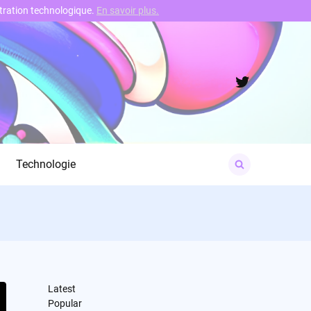
nstration technologique.
En savoir plus.
Twitter
Search
Technologie
for:
Latest
Popular