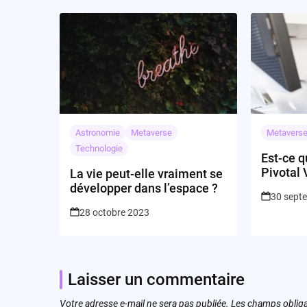
Astronomie
Metaverse
Metavers
Technologie
Est-ce qu
Pivotal 
La vie peut-elle vraiment se
changer
développer dans l’espace ?
30 sept
l’industr
28 octobre 2023
Laisser un commentaire
Votre adresse e-mail ne sera pas publiée.
Les champs obliga