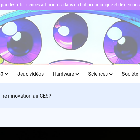
ts par des intelligences artificielles, dans un but pédagogique et de démo
b3
Jeux vidéos
Hardware
Sciences
Société
bonne innovation au CES?