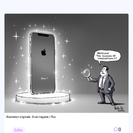
Illustration originale : Evan Iragatie / Flux
0
Edito