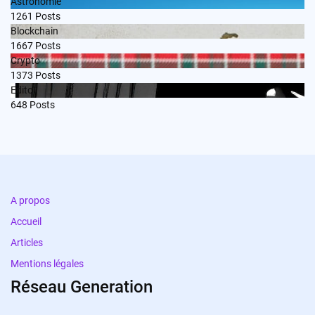
Astronomie
1261
Posts
Blockchain
1667
Posts
Crypto
1373
Posts
Edito
648
Posts
A propos
Accueil
Articles
Mentions légales
Réseau Generation