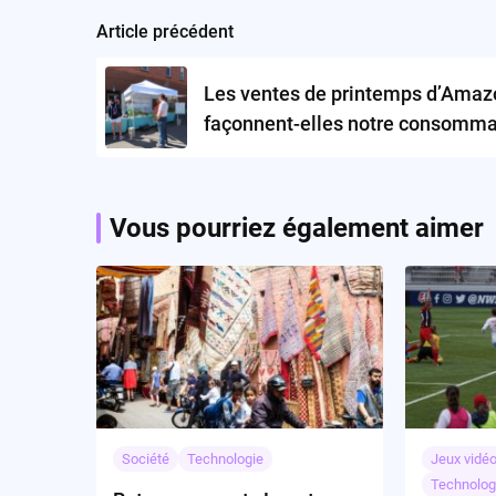
Article précédent
Post
navigation
Les ventes de printemps d’Amaz
façonnent-elles notre consomma
technologique ?
Vous pourriez également aimer
Société
Technologie
Jeux vidé
Technolog