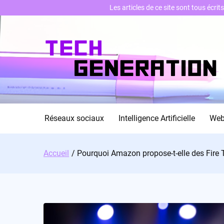
Les articles de ce site sont tous écri
Skip
to
content
Réseaux sociaux
Intelligence Artificielle
We
Accueil
Pourquoi Amazon propose-t-elle des Fire T