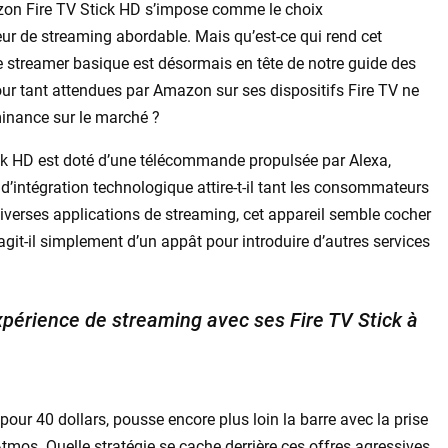
azon Fire TV Stick HD s’impose comme le choix
ur de streaming abordable. Mais qu’est-ce qui rend cet
ce streamer basique est désormais en tête de notre guide des
our tant attendues par Amazon sur ses dispositifs Fire TV ne
minance sur le marché ?
ick HD est doté d’une télécommande propulsée par Alexa,
 d’intégration technologique attire-t-il tant les consommateurs
diverses applications de streaming, cet appareil semble cocher
agit-il simplement d’un appât pour introduire d’autres services
expérience de streaming avec ses Fire TV Stick à
 pour 40 dollars, pousse encore plus loin la barre avec la prise
mos. Quelle stratégie se cache derrière ces offres agressives