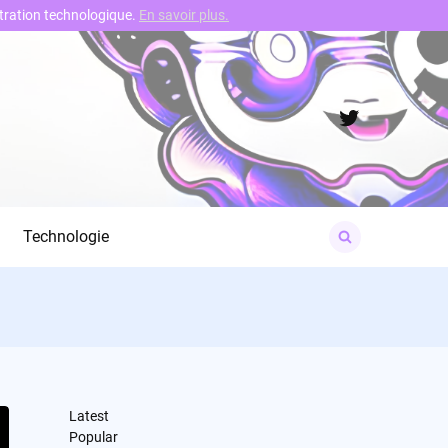
nstration technologique.
En savoir plus.
Twitter
Search
Technologie
for:
Latest
Popular