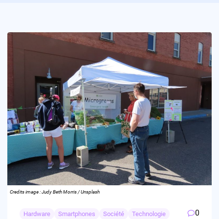
Credits image : Judy Beth Morris / Unsplash
0
Hardware
Smartphones
Société
Technologie