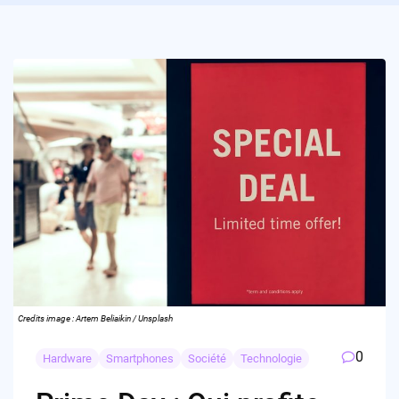
Credits image : Artem Beliaikin / Unsplash
0
Hardware
Smartphones
Société
Technologie