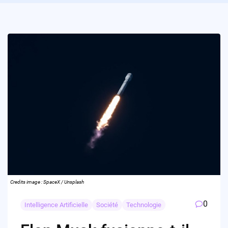
Credits image : SpaceX / Unsplash
0
Intelligence Artificielle
Société
Technologie