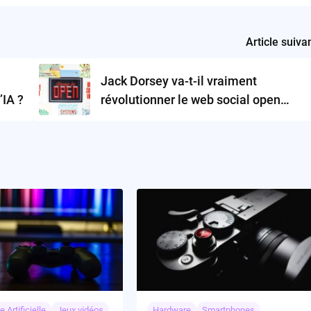
Article suiva
Jack Dorsey va-t-il vraiment
’IA ?
révolutionner le web social open
source ?
e Artificielle
Jeux vidéos
Hardware
Smartphones