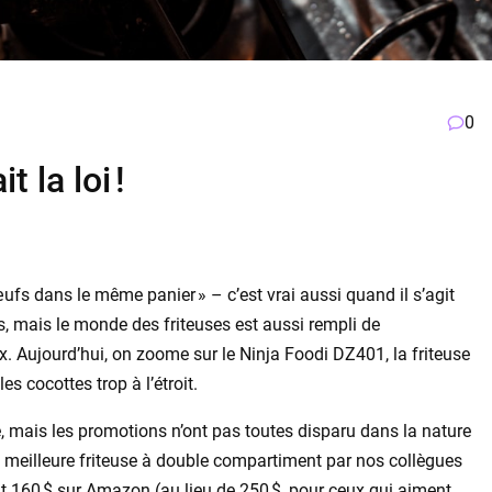
0
t la loi !
œufs dans le même panier » – c’est vrai aussi quand il s’agit
as, mais le monde des friteuses est aussi rempli de
ix. Aujourd’hui, on zoome sur le Ninja Foodi DZ401, la friteuse
es cocottes trop à l’étroit.
é, mais les promotions n’ont pas toutes disparu dans la nature
élu meilleure friteuse à double compartiment par nos collègues
it 160 $ sur Amazon (au lieu de 250 $, pour ceux qui aiment