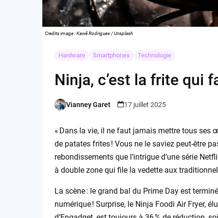
Credits image : Kawê Rodrigues / Unsplash
Hardware
Smartphones
Technologie
Ninja, c’est la frite qui fai
Vianney Garet
17 juillet 2025
Posted
by
« Dans la vie, il ne faut jamais mettre tous ses 
de patates frites ! Vous ne le saviez peut-être p
rebondissements que l’intrigue d’une série Netfl
à double zone qui file la vedette aux traditionnell
La scène : le grand bal du Prime Day est termin
numérique ! Surprise, le Ninja Foodi Air Fryer, 
d’Engadget, est toujours à 36 % de réduction, so