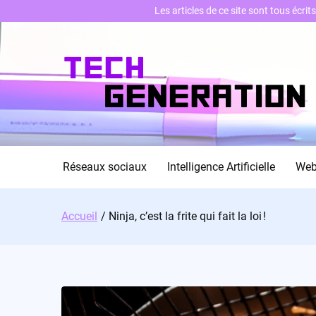
Les articles de ce site sont tous écri
Skip
to
content
Réseaux sociaux
Intelligence Artificielle
We
Accueil
Ninja, c’est la frite qui fait la loi !