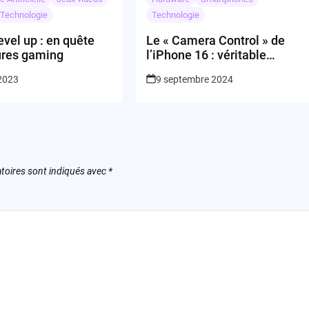
Technologie
Technologie
level up : en quête
Le « Camera Control » de
ures gaming
l’iPhone 16 : véritable
évolution ou simple gadget?
 2023
9 septembre 2024
toires sont indiqués avec
*