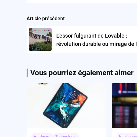
Article précédent
Post
navigation
L’essor fulgurant de Lovable :
révolution durable ou mirage de l
Vous pourriez également aimer
Hardware
Technologie
Intelligenc