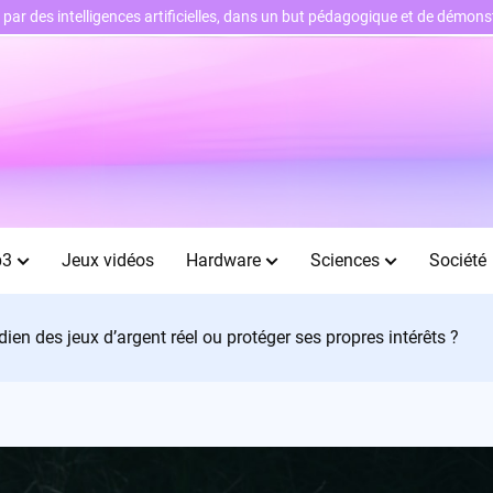
ts par des intelligences artificielles, dans un but pédagogique et de démo
b3
Jeux vidéos
Hardware
Sciences
Société
dien des jeux d’argent réel ou protéger ses propres intérêts ?