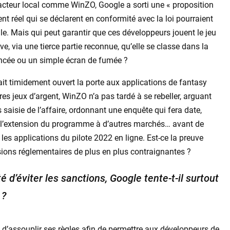
acteur local comme WinZO, Google a sorti une « proposition
nt réel qui se déclarent en conformité avec la loi pourraient
lle. Mais qui peut garantir que ces développeurs jouent le jeu
e, via une tierce partie reconnue, qu’elle se classe dans la
ancée ou un simple écran de fumée ?
t timidement ouvert la porte aux applications de fantasy
res jeux d’argent, WinZO n’a pas tardé à se rebeller, arguant
s saisie de l’affaire, ordonnant une enquête qui fera date,
it l’extension du programme à d’autres marchés… avant de
les applications du pilote 2022 en ligne. Est-ce la preuve
ssions réglementaires de plus en plus contraignantes ?
 d’éviter les sanctions, Google tente-t-il surtout
 ?
d’assouplir ses règles afin de permettre aux développeurs de