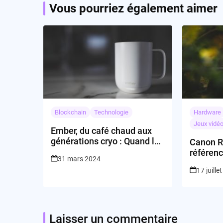
Vous pourriez également aimer
Blockchain
Technologie
Hardware
Jeux vidé
Ember, du café chaud aux
générations cryo : Quand la
Canon R5
température mène à
référenc
31 mars 2024
l’innovation
17 juille
Laisser un commentaire