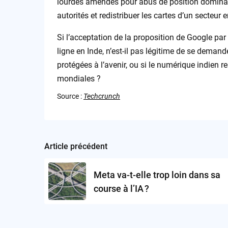
lourdes amendes pour abus de position dominante
autorités et redistribuer les cartes d’un secteur 
Si l’acceptation de la proposition de Google par
ligne en Inde, n’est-il pas légitime de se demand
protégées à l’avenir, ou si le numérique indien 
mondiales ?
Source :
Techcrunch
Article précédent
Post
navigation
Meta va-t-elle trop loin dans sa
course à l’IA ?