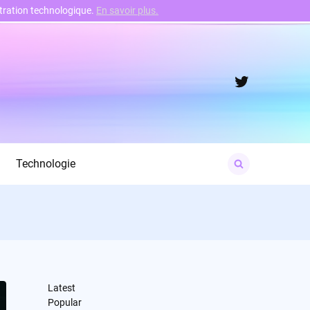
nstration technologique.
En savoir plus.
Twitter
Search
Technologie
for:
Latest
Popular