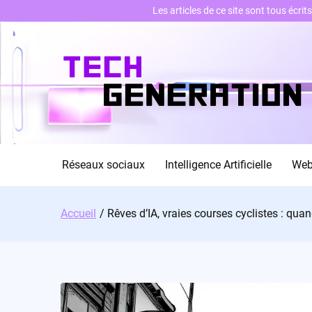
Les articles de ce site sont tous écri
Skip
to
content
Réseaux sociaux
Intelligence Artificielle
We
Accueil
Rêves d’IA, vraies courses cyclistes : qua