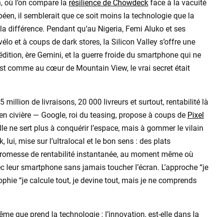
, où l’on compare la
résilience de Chowdeck
face à la vacuité
en, il semblerait que ce soit moins la technologie que la
la différence. Pendant qu’au Nigeria, Femi Aluko et ses
lo et à coups de dark stores, la Silicon Valley s’offre une
édition, ère Gemini, et la guerre froide du smartphone qui ne
est comme au cœur de Mountain View, le vrai secret était
llion de livraisons, 20 000 livreurs et surtout, rentabilité là
en civière — Google, roi du teasing, propose à coups de
Pixel
elle ne sert plus à conquérir l’espace, mais à gommer le vilain
lui, mise sur l’ultralocal et le bon sens : des plats
a promesse de rentabilité instantanée, au moment même où
ec leur smartphone sans jamais toucher l’écran. L’approche “je
phie “je calcule tout, je devine tout, mais je ne comprends
ême que prend la technologie : l’innovation, est-elle dans la