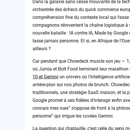
Dans la galaxie sans cesse mouvante de la tech
orchestrée des échecs du quick commerce europé
compréhension fine du contexte local qui fasse 
compagnons réinventent la chaîne logistique à vé
nouvelle bataille : IA contre IA, Made by Google 
lasse jamais personne. Et si, en Afrique de l’Ou
ailleurs ?
Car pendant que Chowdeck muscle son jeu — 1,5 mi
où Jumia et Bolt Food terminent leur marathon 
10 et Gemini
un univers où l’intelligence artifici
arrière-plan sur nos photos de brunch. Chowdeck, 
traditionnels, une stratégie SaaS maison, et l
Google promet à ses fidèles d’interagir enfin av
connais mes rues” s’oppose de front à la philoso
personne” qui irrigue les cuvées Gemini.
La question qui chatouille, c’est celle du sens m