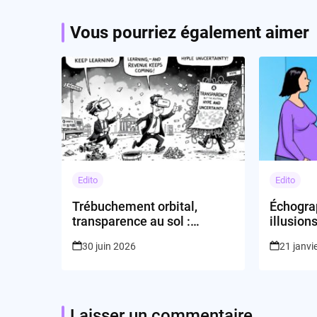
Vous pourriez également aimer
Edito
Edito
Trébuchement orbital,
Échograp
transparence au sol :
illusion
l’éternel retour de la tech qui
tech pr
30 juin 2026
21 janvi
se regarde dans le miroir
de nou
Laisser un commentaire