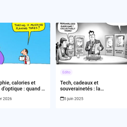
Edito
hie, calories et
Tech, cadeaux et
s d’optique : quand la
souverainetés : la
omet de nous sauver
personnalisation ou l’art de
er 2026
5 juin 2025
s-mêmes
standardiser nos vies