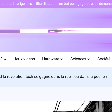
ts par des intelligences artificielles, dans un but pédagogique et de démo
b3
Jeux vidéos
Hardware
Sciences
Société
nd la révolution tech se gagne dans la rue… ou dans la poche ?