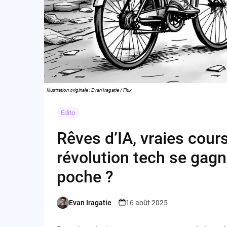
Illustration originale : Evan Iragatie / Flux
Edito
Rêves d’IA, vraies cours
révolution tech se gagn
poche ?
Evan Iragatie
16 août 2025
Posted
by