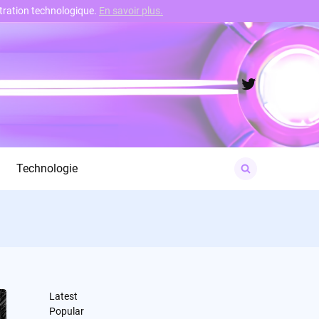
nstration technologique.
En savoir plus.
Twitter
Search
Technologie
for:
Latest
Popular