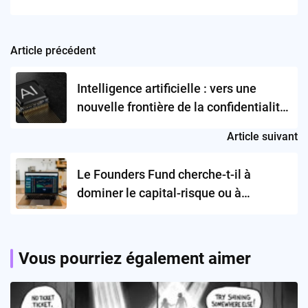
Article précédent
Post
navigation
Intelligence artificielle : vers une
nouvelle frontière de la confidentialité
des données vocales ?
Article suivant
Le Founders Fund cherche-t-il à
dominer le capital-risque ou à
transformer la Silicon Valley ?
Vous pourriez également aimer