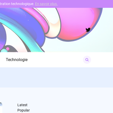
nstration technologique.
En savoir plus.
Twitter
Search
Technologie
for:
Latest
Popular