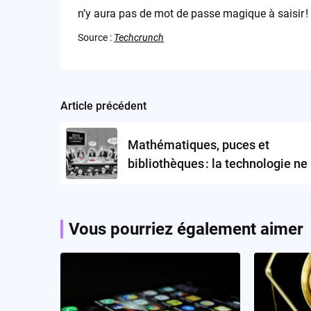
n’y aura pas de mot de passe magique à saisir !
Source :
Techcrunch
Article précédent
Post
navigation
Mathématiques, puces et
bibliothèques : la technologie ne l
plus entre les lignes, elle les écri
Vous pourriez également aimer