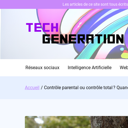
Les articles de ce site sont tous écri
Skip
to
content
Réseaux sociaux
Intelligence Artificielle
We
Accueil
Contrôle parental ou contrôle total ? Quand