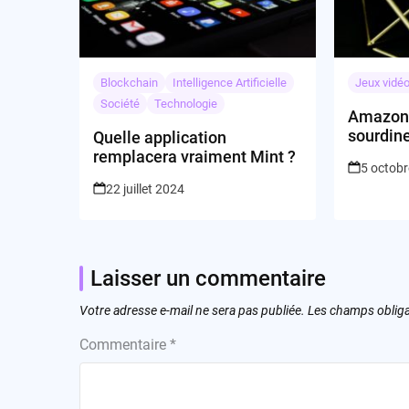
Blockchain
Intelligence Artificielle
Jeux vidé
Société
Technologie
Amazon 
sourdine
Quelle application
applica
remplacera vraiment Mint ?
5 octob
22 juillet 2024
Laisser un commentaire
Votre adresse e-mail ne sera pas publiée.
Les champs obliga
Commentaire
*