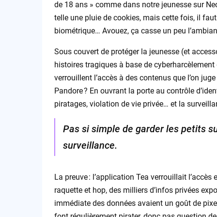
de 18 ans » comme dans notre jeunesse sur Neop
telle une pluie de cookies, mais cette fois, il faut s
biométrique… Avouez, ça casse un peu l’ambiance
Sous couvert de protéger la jeunesse (et acces
histoires tragiques à base de cyberharcèlement 
verrouillent l’accès à des contenus que l’on juge
Pandore ? En ouvrant la porte au contrôle d’identi
piratages, violation de vie privée… et la surveil
Pas si simple de garder les petits s
surveillance.
La preuve : l’application Tea verrouillait l’accè
raquette et hop, des milliers d’infos privées 
immédiate des données avaient un goût de pixel
font régulièrement pirater, donc pas question de