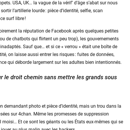
ets. USA, UK… la vague de la vérif’ d’âge s’abat sur nous
ortir l’artillerie lourde : pièce d’identité, selfie, scan
 surf libre !
soirement la réputation de Facebook après quelques petites
ou de chatbots qui flirtent un peu trop), les gouvernements
 inadaptés. Sauf que… et si ce « verrou » était une boîte de
té, on laisse aussi entrer les risques : fuites de données,
lance qui déborde largement sur les adultes bien intentionnés.
ur le droit chemin sans mettre les grands sous
s en demandant photo et pièce d’identité, mais un trou dans la
exposées sur 4chan. Même les promesses de suppression
 moisi… Et ce sont les géants ou les États eux-mêmes qui se
 jouer au plus malin avec les hackers.