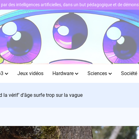
ts par des intelligences artificielles, dans un but pédagogique et de démo
b3
Jeux vidéos
Hardware
Sciences
Société
 la vérif’ d’âge surfe trop sur la vague