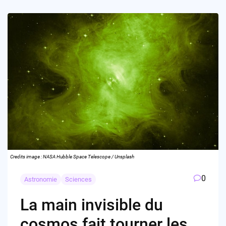
Credits image : NASA Hubble Space Telescope / Unsplash
0
Astronomie
Sciences
La main invisible du
cosmos fait tourner les