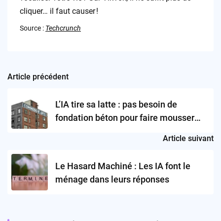
cliquer… il faut causer !
Source :
Techcrunch
Article précédent
Post
navigation
L’IA tire sa latte : pas besoin de
fondation béton pour faire mousser
l’avenir !
Article suivant
Le Hasard Machiné : Les IA font le
ménage dans leurs réponses