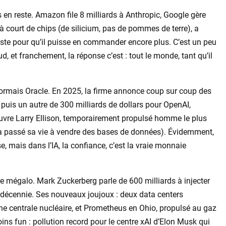
s en reste. Amazon file 8 milliards à Anthropic, Google gère
 à court de chips (de silicium, pas de pommes de terre), a
uste pour qu’il puisse en commander encore plus. C’est un peu
d, et franchement, la réponse c’est : tout le monde, tant qu’il
sormais Oracle. En 2025, la firme annonce coup sur coup des
puis un autre de 300 milliards de dollars pour OpenAI,
 pauvre Larry Ellison, temporairement propulsé homme le plus
a passé sa vie à vendre des bases de données). Évidemment,
 mais dans l’IA, la confiance, c’est la vraie monnaie
re mégalo. Mark Zuckerberg parle de 600 milliards à injecter
la décennie. Ses nouveaux joujoux : deux data centers
ne centrale nucléaire, et Prometheus en Ohio, propulsé au gaz
oins fun : pollution record pour le centre xAI d’Elon Musk qui