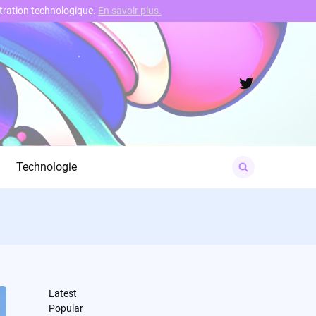
nstration technologique.
En savoir plus.
Twitter
Search
Technologie
for:
Latest
Popular