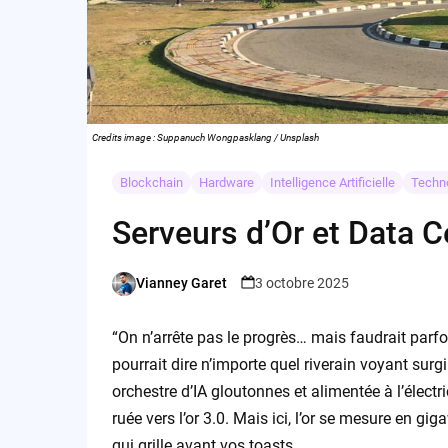
Credits image : Suppanuch Wongpasklang / Unsplash
Blockchain
Hardware
Intelligence Artificielle
Techn
Serveurs d’Or et Data C
Vianney Garet
3 octobre 2025
Posted
by
“On n’arrête pas le progrès… mais faudrait parfo
pourrait dire n’importe quel riverain voyant surgi
orchestre d’IA gloutonnes et alimentée à l’électric
ruée vers l’or 3.0. Mais ici, l’or se mesure en giga
qui grille avant vos toasts.