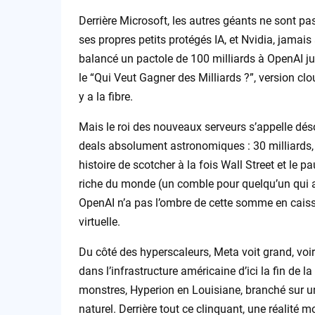
Derrière Microsoft, les autres géants ne sont pa
ses propres petits protégés IA, et Nvidia, jamais
balancé un pactole de 100 milliards à OpenAI j
le “Qui Veut Gagner des Milliards ?”, version clou
y a la fibre.
Mais le roi des nouveaux serveurs s’appelle dé
deals absolument astronomiques : 30 milliards, 
histoire de scotcher à la fois Wall Street et le
riche du monde (un comble pour quelqu’un qui 
OpenAI n’a pas l’ombre de cette somme en caisse,
virtuelle.
Du côté des hyperscaleurs, Meta voit grand, voi
dans l’infrastructure américaine d’ici la fin de 
monstres, Hyperion en Louisiane, branché sur u
naturel. Derrière tout ce clinquant, une réalité m