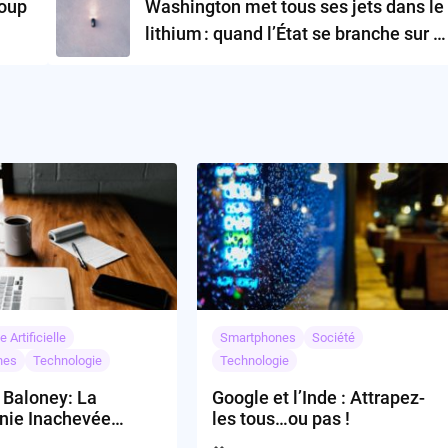
coup
Washington met tous ses jets dans le
lithium : quand l’État se branche sur la
mine
e Artificielle
Smartphones
Société
nes
Technologie
Technologie
 Baloney: La
Google et l’Inde : Attrapez-
ie Inachevée
les tous…ou pas !