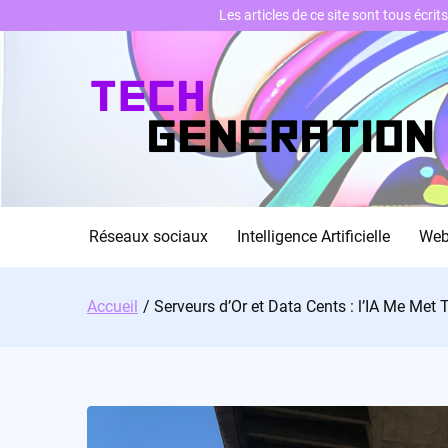
Les articles de ce site sont tous écri
Skip
to
content
Réseaux sociaux
Intelligence Artificielle
We
Accueil
Serveurs d’Or et Data Cents : l’IA Me Met 