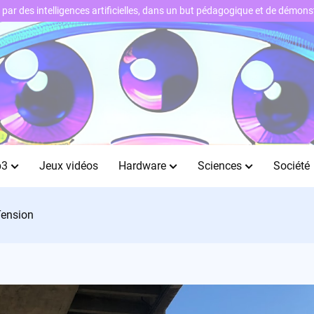
ts par des intelligences artificielles, dans un but pédagogique et de démo
b3
Jeux vidéos
Hardware
Sciences
Société
Tension