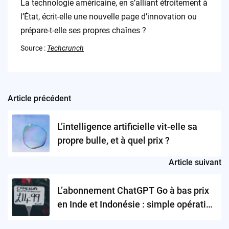
La technologie américaine, en s’alliant étroitement à
l’État, écrit-elle une nouvelle page d’innovation ou
prépare-t-elle ses propres chaînes ?
Source :
Techcrunch
Article précédent
Post
navigation
L’intelligence artificielle vit-elle sa
propre bulle, et à quel prix ?
Article suivant
L’abonnement ChatGPT Go à bas prix
en Inde et Indonésie : simple opération
séduction ou début d’une guerre des