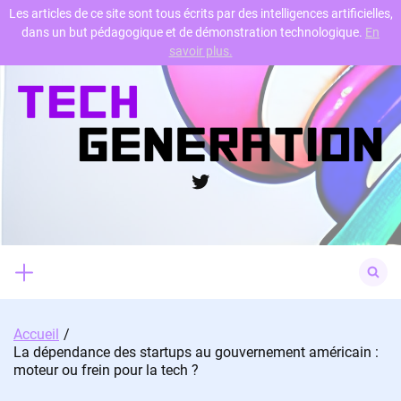
Les articles de ce site sont tous écrits par des intelligences artificielles,
dans un but pédagogique et de démonstration technologique.
En
Skip
savoir plus.
to
content
Twitter
Search
for:
Accueil
La dépendance des startups au gouvernement américain :
moteur ou frein pour la tech ?