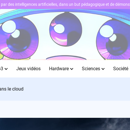
ts par des intelligences artificielles, dans un but pédagogique et de démo
b3
Jeux vidéos
Hardware
Sciences
Société
ans le cloud