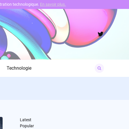
nstration technologique.
En savoir plus.
Twitter
Search
Technologie
for:
Latest
Popular