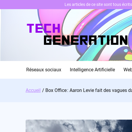
Les articles de ce site sont tous écri
Skip
to
content
Réseaux sociaux
Intelligence Artificielle
We
Accueil
Box Office : Aaron Levie fait des vagues d