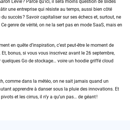
’Aaron Levie ? Parce qu’ici, il sera moins question de slides
âtir une entreprise qui résiste au temps, aussi bien côté
e du succès ? Savoir capitaliser sur ses échecs et, surtout, ne
! Ce genre de vérité, on ne la sert pas en mode SaaS, mais en
ement en quête d’inspiration, c’est peut-être le moment de
. Et, bonus, si vous vous inscrivez avant le 26 septembre,
 quelques Go de stockage… voire un hoodie griffé cloud
 tech, comme dans la météo, on ne sait jamais quand un
utant apprendre à danser sous la pluie des innovations. Et
pivots et les cirrus, il n’y a qu’un pas… de géant !