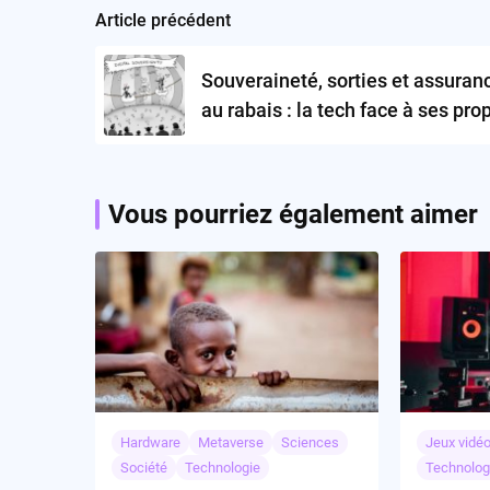
Article précédent
Post
navigation
Souveraineté, sorties et assuran
au rabais : la tech face à ses pro
mirages
Vous pourriez également aimer
Hardware
Metaverse
Sciences
Jeux vidé
Société
Technologie
Technolog