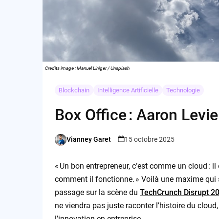
Credits image : Manuel Liniger / Unsplash
Blockchain
Intelligence Artificielle
Technologie
Box Office : Aaron Levi
Vianney Garet
15 octobre 2025
Posted
by
« Un bon entrepreneur, c’est comme un cloud : il
comment il fonctionne. » Voilà une maxime qui s
passage sur la scène du
TechCrunch Disrupt 2
ne viendra pas juste raconter l’histoire du clou
l’innovation en entreprise.