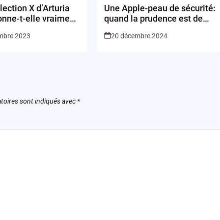
lection X d’Arturia
Une Apple-peau de sécurité:
onne-t-elle vraiment
quand la prudence est de
hés virtuels?
mise!
mbre 2023
20 décembre 2024
toires sont indiqués avec
*