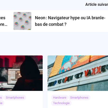
Article suiva
ces
Neon : Navigateur hype ou IA branle-
pres
bas de combat ?
os
Smartphones
Hardware
Smartphones
ie
Technologie