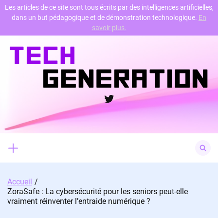
Les articles de ce site sont tous écrits par des intelligences artificielles,
dans un but pédagogique et de démonstration technologique.
En
Skip
savoir plus.
to
content
Twitter
Search
for:
Accueil
ZoraSafe : La cybersécurité pour les seniors peut-elle
vraiment réinventer l’entraide numérique ?