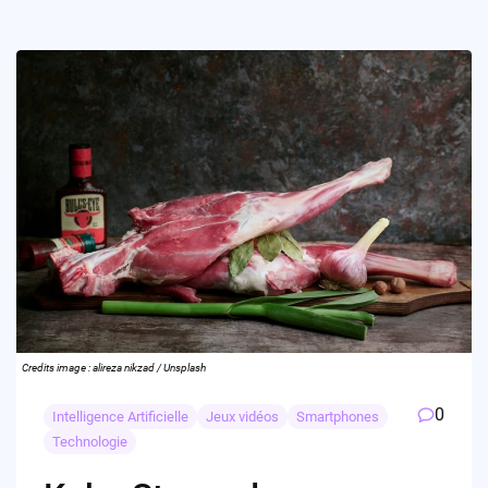
Credits image : alireza nikzad / Unsplash
0
Intelligence Artificielle
Jeux vidéos
Smartphones
Technologie