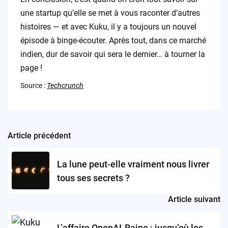
une startup qu’elle se met à vous raconter d’autres
histoires — et avec Kuku, il y a toujours un nouvel
épisode à binge-écouter. Après tout, dans ce marché
indien, dur de savoir qui sera le dernier… à tourner la
page !
Source :
Techcrunch
Article précédent
Post
navigation
La lune peut-elle vraiment nous livrer
tous ses secrets ?
Article suivant
L’affaire OpenAI-Raine : jusqu’où les