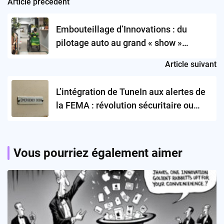
Article précédent
Post
navigation
Embouteillage d’Innovations : du
pilotage auto au grand « show »
boursier
Article suivant
L’intégration de TuneIn aux alertes de
la FEMA : révolution sécuritaire ou
chimère technologique ?
Vous pourriez également aimer