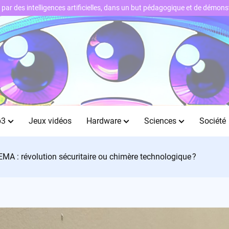
ts par des intelligences artificielles, dans un but pédagogique et de démo
b3
Jeux vidéos
Hardware
Sciences
Société
FEMA : révolution sécuritaire ou chimère technologique ?