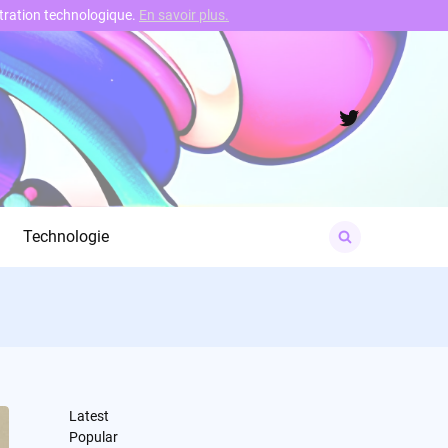
nstration technologique.
En savoir plus.
Twitter
Search
Technologie
for:
Latest
Popular