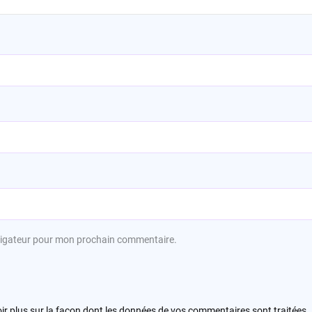
avigateur pour mon prochain commentaire.
ir plus sur la façon dont les données de vos commentaires sont traitées
.