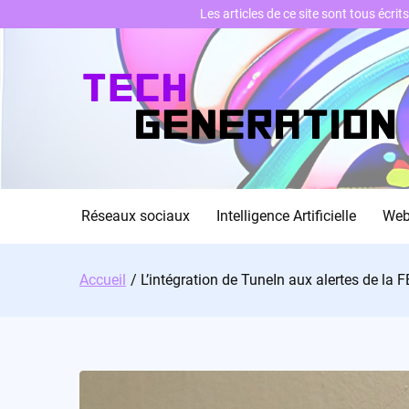
Les articles de ce site sont tous écri
Skip
to
content
Réseaux sociaux
Intelligence Artificielle
We
Accueil
L’intégration de TuneIn aux alertes de la 