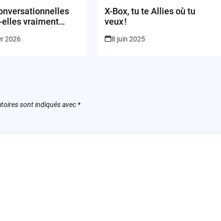
onversationnelles
X-Box, tu te Allies où tu
-elles vraiment
veux !
 notre bien-être ?
er 2026
8 juin 2025
toires sont indiqués avec
*