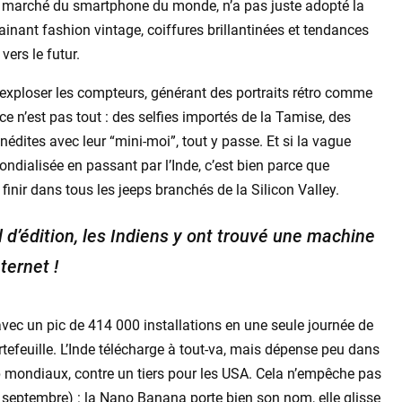
 marché du smartphone du monde, n’a pas juste adopté la
ainant fashion vintage, coiffures brillantinées et tendances
vers le futur.
it exploser les compteurs, générant des portraits rétro comme
 n’est pas tout : des selfies importés de la Tamise, des
inédites avec leur “mini-moi”, tout y passe. Et si la vague
mondialisée en passant par l’Inde, c’est bien parce que
 finir dans tous les jeeps branchés de la Silicon Valley.
l d’édition, les Indiens y ont trouvé une machine
ternet !
avec un pic de 414 000 installations en une seule journée de
rtefeuille. L’Inde télécharge à tout-va, mais dépense peu dans
p mondiaux, contre un tiers pour les USA. Cela n’empêche pas
n septembre) : la Nano Banana porte bien son nom, elle glisse