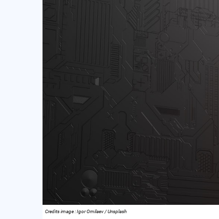
Credits image : Igor Omilaev / Unsplash