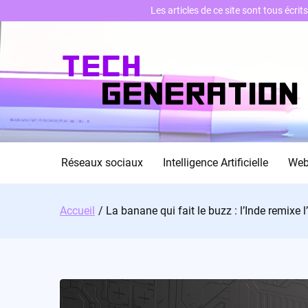
Les articles de ce site sont tous écri
Skip
to
content
Réseaux sociaux
Intelligence Artificielle
We
Accueil
La banane qui fait le buzz : l’Inde remixe 