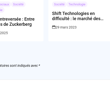
ociaux
Société
Société
Technologie
ie
Shift Technologies en
difficulté : le marché des
treversée : Entre
véhicules d’occasion en
es de Zuckerberg
29 mars 2023
ligne est-il menacé ?
r 2025
toires sont indiqués avec
*