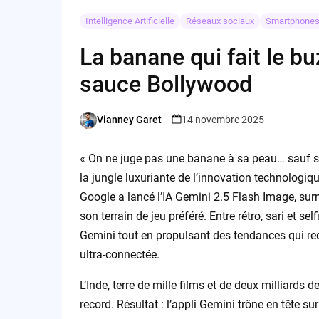
Intelligence Artificielle
Réseaux sociaux
Smartphone
La banane qui fait le buz
sauce Bollywood
Vianney Garet
14 novembre 2025
Posted
by
« On ne juge pas une banane à sa peau… sauf si 
la jungle luxuriante de l’innovation technologiq
Google a lancé l’IA Gemini 2.5 Flash Image, su
son terrain de jeu préféré. Entre rétro, sari et sel
Gemini tout en propulsant des tendances qui red
ultra-connectée.
L’Inde, terre de mille films et de deux milliards 
record. Résultat : l’appli Gemini trône en tête 