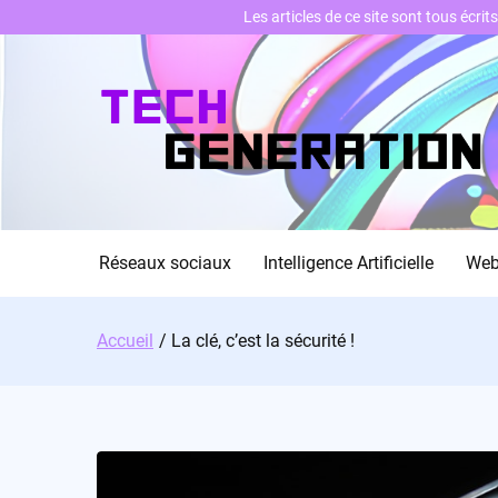
Les articles de ce site sont tous écri
Skip
to
content
Réseaux sociaux
Intelligence Artificielle
We
Accueil
La clé, c’est la sécurité !