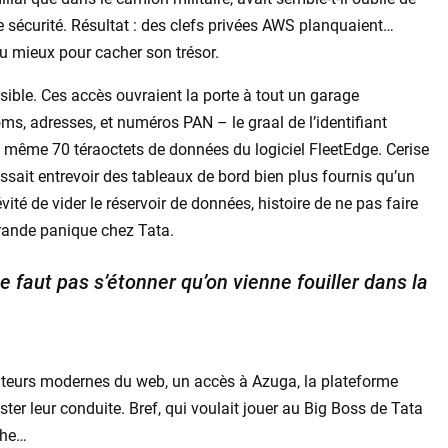
de sécurité. Résultat : des clefs privées AWS planquaient…
vu mieux pour cacher son trésor.
isible. Ces accès ouvraient la porte à tout un garage
oms, adresses, et numéros PAN – le graal de l’identifiant
t même 70 téraoctets de données du logiciel FleetEdge. Cerise
issait entrevoir des tableaux de bord bien plus fournis qu’un
vité de vider le réservoir de données, histoire de ne pas faire
grande panique chez Tata.
ne faut pas s’étonner qu’on vienne fouiller dans la
rateurs modernes du web, un accès à Azuga, la plateforme
ster leur conduite. Bref, qui voulait jouer au Big Boss de Tata
che…