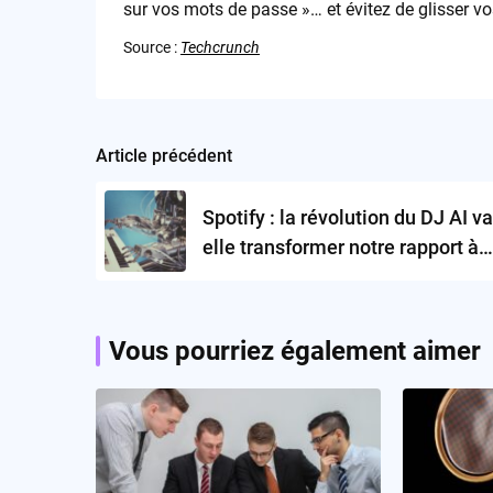
sur vos mots de passe »… et évitez de glisser vo
Source :
Techcrunch
Article précédent
Post
navigation
Spotify : la révolution du DJ AI va
elle transformer notre rapport à
l’écoute musicale ?
Vous pourriez également aimer