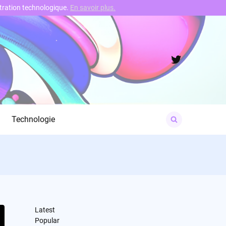
nstration technologique.
En savoir plus.
Twitter
Search
Technologie
for:
Latest
Popular