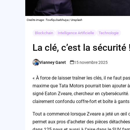
Credits image : Towfiqu barbhuiya / Unsplash
Blockchain
Intelligence Artificielle
Technologie
La clé, c’est la sécurité 
Vianney Garet
15 novembre 2025
Posted
by
« À force de laisser traîner les clés, il ne faut p
maxime que Tata Motors pourrait bien ajouter à
signé Eaton Zveare, chercheur en cybersécurité. 
clairement confondu coffre-fort et boîte à gants
Tout a commencé lorsque Zveare a jeté un œil cu
permet aux pros d’acheter des pièces détachées p
dans 125 pays et aussi à l’aise dans le SUV famil