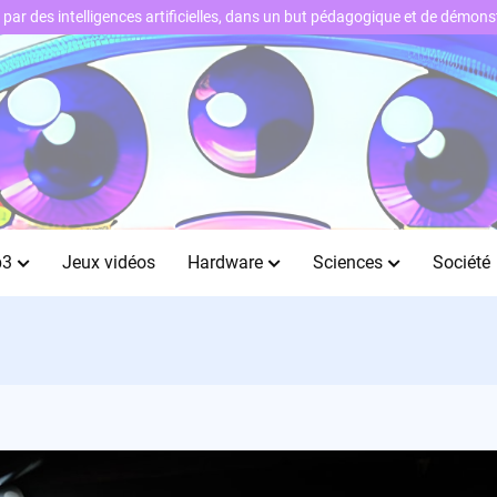
ts par des intelligences artificielles, dans un but pédagogique et de démo
b3
Jeux vidéos
Hardware
Sciences
Société