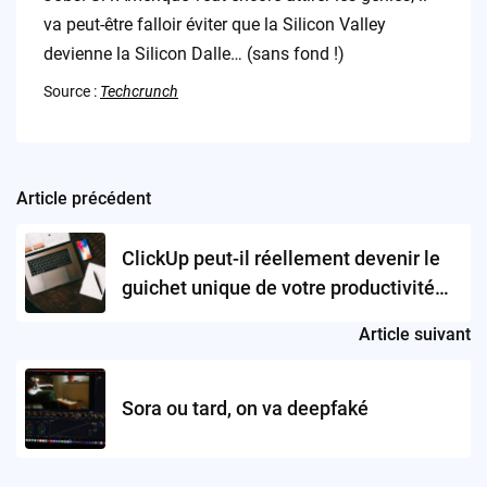
va peut-être falloir éviter que la Silicon Valley
devienne la Silicon Dalle… (sans fond !)
Source :
Techcrunch
Article précédent
Post
navigation
ClickUp peut-il réellement devenir le
guichet unique de votre productivité
assistée par IA ?
Article suivant
Sora ou tard, on va deepfaké