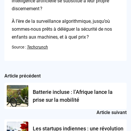
intelligence artificielle se substitue à leur propre
discernement ?
À l’ère de la surveillance algorithmique, jusqu’où
sommes-nous prêts à déléguer la sécurité de nos
enfants aux machines, et à quel prix ?
Source :
Techcrunch
Article précédent
Post
navigation
Batterie incluse : l’Afrique lance la
prise sur la mobilité
Article suivant
Les startups indiennes : une révolution