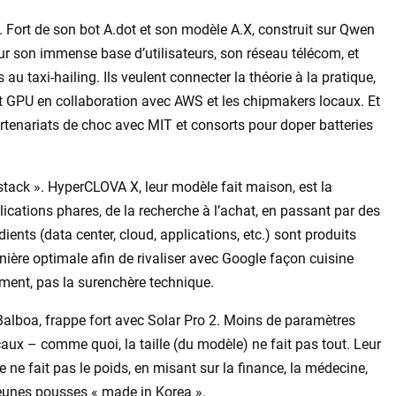
e. Fort de son bot A.dot et son modèle A.X, construit sur Qwen
r son immense base d’utilisateurs, son réseau télécom, et
au taxi-hailing. Ils veulent connecter la théorie à la pratique,
et GPU en collaboration avec AWS et les chipmakers locaux. Et
partenariats de choc avec MIT et consorts pour doper batteries
 stack ». HyperCLOVA X, leur modèle fait maison, est la
ications phares, de la recherche à l’achat, en passant par des
dients (data center, cloud, applications, etc.) sont produits
nière optimale afin de rivaliser avec Google façon cuisine
ement, pas la surenchère technique.
 Balboa, frappe fort avec Solar Pro 2. Moins de paramètres
aux – comme quoi, la taille (du modèle) ne fait pas tout. Leur
e ne fait pas le poids, en misant sur la finance, la médecine,
 jeunes pousses « made in Korea ».