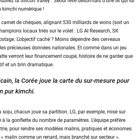
bliez la Silicon Valley : Séoul rêve désormais d’une IA qui lui
u kimchi numérique !
le carnet de chèques, alignant 530 milliards de wons (soit un
champions locaux triés sur le volet : LG AI Research, SK
Upstage. L’objectif caché ? Moins dépendre des cerveaux
 les précieuses données nationales. Et comme dans un jeu
 patte verront leur financement coupé, histoire de ne garder que
tif et un brin dramatique.
ain, la Corée joue la carte du sur-mesure pour
n pur kimchi.
 soju, chacun joue sa partition. LG, par exemple, mise sur
té à la gonflette du nombre de paramètres. L’équipe préfère
strie, pour rendre ses modèles malins, pratiques et économes
ie « malin comme un renard, mais branché sur secteur ».