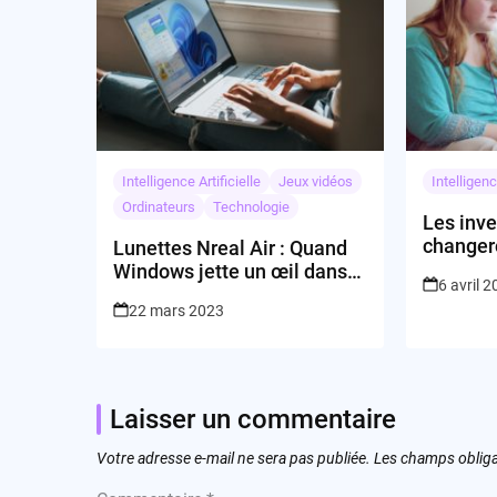
Intelligence Artificielle
Jeux vidéos
Intelligenc
Ordinateurs
Technologie
Les inve
changero
Lunettes Nreal Air : Quand
dans la 
Windows jette un œil dans
6 avril 
l’autism
la réalité augmentée
22 mars 2023
Laisser un commentaire
Votre adresse e-mail ne sera pas publiée.
Les champs obliga