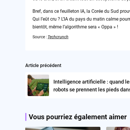
Bref, dans ce feuilleton IA, la Corée du Sud pro
Qui l’eût cru ? L’IA du pays du matin calme pourra
bientôt, même l’algorithme sera « Oppa » !
Source :
Techcrunch
Article précédent
Post
navigation
Intelligence artificielle : quand le
robots se prennent les pieds dan
l’« entreprise »
Vous pourriez également aimer