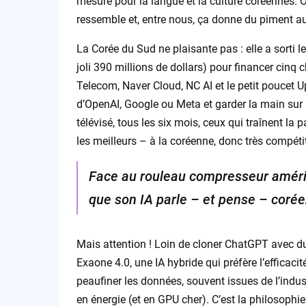
mesure pour la langue et la culture coréennes. Ou
ressemble et, entre nous, ça donne du piment a
La Corée du Sud ne plaisante pas : elle a sorti 
joli 390 millions de dollars) pour financer cinq 
Telecom, Naver Cloud, NC AI et le petit poucet 
d’OpenAI, Google ou Meta et garder la main sur
télévisé, tous les six mois, ceux qui traînent la
les meilleurs – à la coréenne, donc très compéti
Face au rouleau compresseur améric
que son IA parle – et pense – corée
Mais attention ! Loin de cloner ChatGPT avec du
Exaone 4.0, une IA hybride qui préfère l’efficaci
peaufiner les données, souvent issues de l’indu
en énergie (et en GPU cher). C’est la philosoph