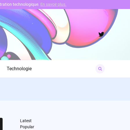
nstration technologique.
En savoir plus.
Twitter
Search
Technologie
for:
Latest
Popular