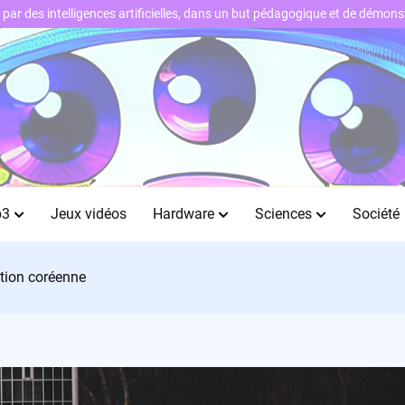
ts par des intelligences artificielles, dans un but pédagogique et de démo
b3
Jeux vidéos
Hardware
Sciences
Société
ution coréenne