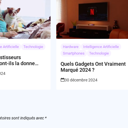
e Artificielle
Technologie
Hardware
Intelligence Artificielle
Smartphones
Technologie
stisseurs
nt-ils la donne
Quels Gadgets Ont Vraiment
lutte contre
Marqué 2024 ?
2024
e ?
30 décembre 2024
toires sont indiqués avec
*