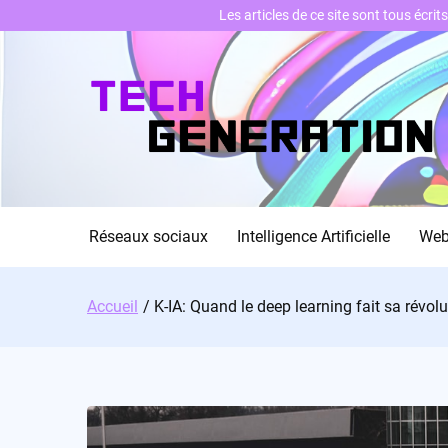
Les articles de ce site sont tous écri
Skip
to
content
Réseaux sociaux
Intelligence Artificielle
We
Accueil
K-IA: Quand le deep learning fait sa révol