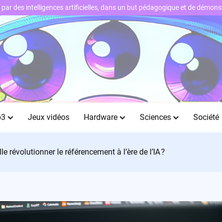
ts par des intelligences artificielles, dans un but pédagogique et de démo
b3
Jeux vidéos
Hardware
Sciences
Société
e révolutionner le référencement à l’ère de l’IA ?