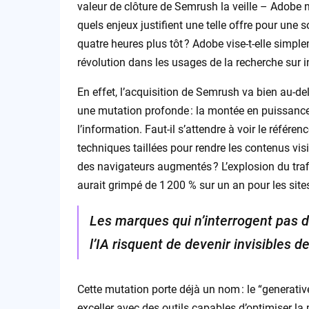
valeur de clôture de Semrush la veille – Adobe n
quels enjeux justifient une telle offre pour une s
quatre heures plus tôt ? Adobe vise-t-elle simpl
révolution dans les usages de la recherche sur i
En effet, l’acquisition de Semrush va bien au-d
une mutation profonde : la montée en puissance 
l’information. Faut-il s’attendre à voir le référ
techniques taillées pour rendre les contenus vis
des navigateurs augmentés ? L’explosion du traf
aurait grimpé de 1 200 % sur un an pour les sites 
Les marques qui n’interrogent pas dè
l’IA risquent de devenir invisibles d
Cette mutation porte déjà un nom : le “generat
exceller avec des outils capables d’optimiser la