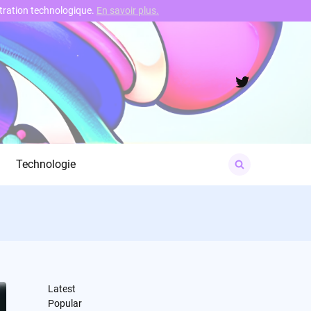
nstration technologique.
En savoir plus.
Twitter
Search
Technologie
for:
Latest
Popular