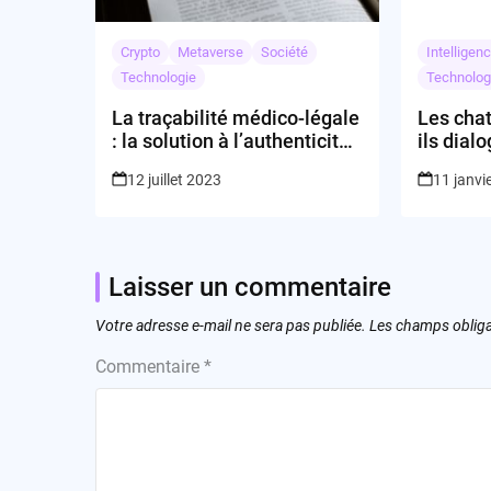
Crypto
Metaverse
Société
Intelligenc
Technologie
Technolog
La traçabilité médico-légale
Les chat
: la solution à l’authenticité
ils dial
de nos chaînes
de Disne
12 juillet 2023
11 janvi
d’approvisionnement ?
loi ?
Laisser un commentaire
Votre adresse e-mail ne sera pas publiée.
Les champs obliga
Commentaire
*