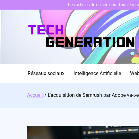
Les articles de ce site sont tous écri
Skip
to
content
Réseaux sociaux
Intelligence Artificielle
We
Accueil
L’acquisition de Semrush par Adobe va-t-ell