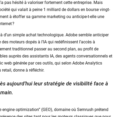
’a pas hésité à valoriser fortement cette entreprise. Mais
ociété qui valait à peine 1 milliard de dollars en bourse vingt-
ement à étoffer sa gamme marketing ou anticipe-t-elle une
nternet ?
elà d’un simple achat technologique. Adobe semble anticiper
des moteurs dopés à l’IA qui redéfinissent l’accès à
encement traditionnel passer au second plan, au profit de
ibles auprès des assistants IA, des agents conversationnels et
ic web générée par ces outils, qui selon Adobe Analytics
retail, donne à réfléchir.
s aujourd’hui leur stratégie de visibilité face à
emain.
ive engine optimization” (GEO), domaine où Semrush prétend
 présence des sites tant pour les moteurs classiques que pour