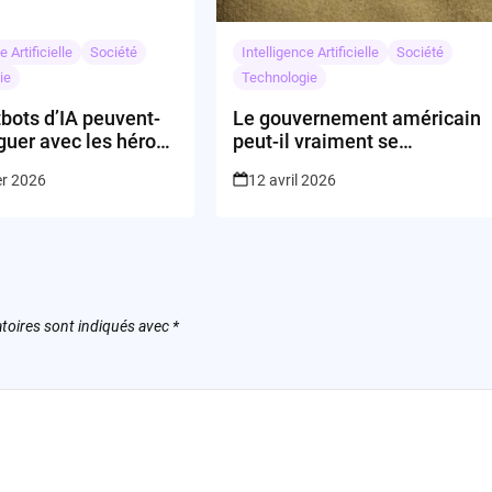
e Artificielle
Société
Intelligence Artificielle
Société
ie
Technologie
bots d’IA peuvent-
Le gouvernement américain
oguer avec les héros
peut-il vraiment se
y sans enfreindre la
permettre Grok ?
er 2026
12 avril 2026
toires sont indiqués avec
*