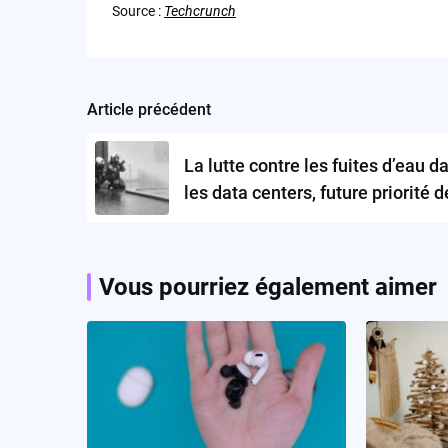
Source :
Techcrunch
Article précédent
Post
navigation
La lutte contre les fuites d’eau d
les data centers, future priorité d
Tech ?
Vous pourriez également aimer