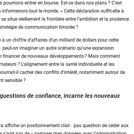
s pourrions entrer en bourse. Est-ce dans nos plans ? C’est
informerons tout le monde. » Cette déclaration suffit-elle à
ù se situe réellement la frontière entre l’ambition et la prudence
e stratégie de communication timorée ?
 à un chiffre d’affaires d’un milliard de dollars pour cette
 – peut-on imaginer un autre scénario qu’une expansion
pour financer de nouveaux développements ? Mais comment
ateurs ? L’alignement entre la santé individuelle et les
rrait-il cacher des conflits d’intérêt, notamment autour de
nt sensible ?
 questions de confiance, incarne les nouveaux
ra affiche un positionnement clair : pas question de céder aux
ne s’agit pas de « partager mes données avec l’administration