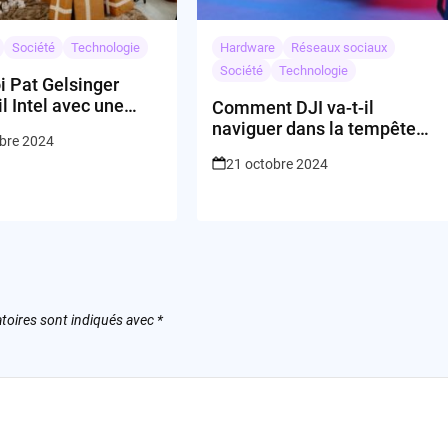
Société
Technologie
Hardware
Réseaux sociaux
Société
Technologie
i Pat Gelsinger
il Intel avec une
Comment DJI va-t-il
té si généreuse?
naviguer dans la tempête
bre 2024
légale avec le Pentagone ?
21 octobre 2024
toires sont indiqués avec
*