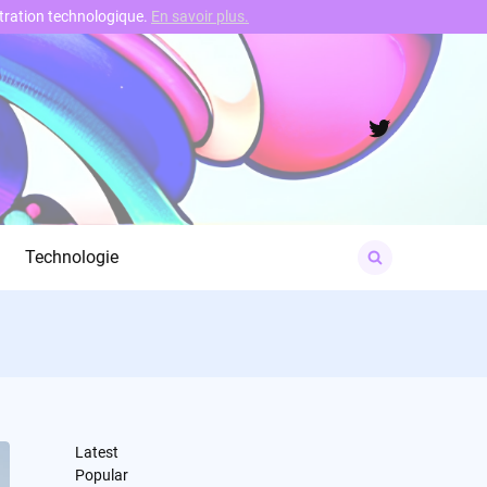
nstration technologique.
En savoir plus.
Twitter
Search
Technologie
for:
Latest
Popular