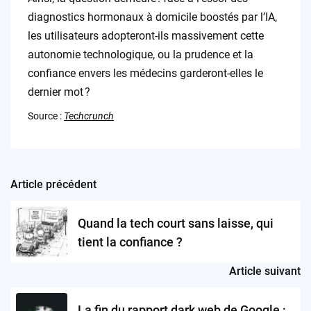
diagnostics hormonaux à domicile boostés par l’IA,
les utilisateurs adopteront-ils massivement cette
autonomie technologique, ou la prudence et la
confiance envers les médecins garderont-elles le
dernier mot ?
Source :
Techcrunch
Article précédent
Post
navigation
Quand la tech court sans laisse, qui
tient la confiance ?
Article suivant
La fin du rapport dark web de Google :