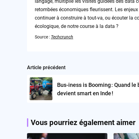
langage, multiplie les visites guidées des data c
retombées économiques fleurissent. Les enjeux é
continuer à construire à tout-va, ou écouter la co
écologique, de notre course à la data ?
Source :
Techcrunch
Article précédent
Post
navigation
Bus-iness is Booming : Quand le 
devient smart en Inde !
Vous pourriez également aimer