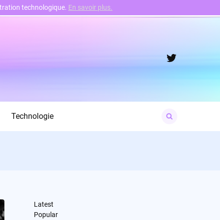
nstration technologique.
En savoir plus.
Twitter
Search
Technologie
for:
Latest
Popular