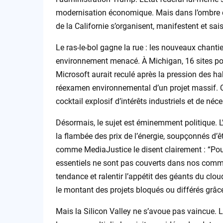
modernisation économique. Mais dans l’ombre d
de la Californie s’organisent, manifestent et saisi
Le ras-le-bol gagne la rue : les nouveaux chantiers
environnement menacé. À Michigan, 16 sites pote
Microsoft aurait reculé après la pression des habi
réexamen environnemental d’un projet massif. Q
cocktail explosif d’intérêts industriels et de néc
Désormais, le sujet est éminemment politique. 
la flambée des prix de l’énergie, soupçonnés d’ê
comme MediaJustice le disent clairement : “Pou
essentiels ne sont pas couverts dans nos commun
tendance et ralentir l’appétit des géants du clo
le montant des projets bloqués ou différés grâce
Mais la Silicon Valley ne s’avoue pas vaincue. L