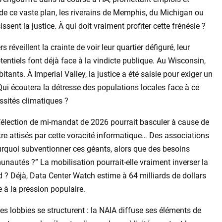
e ce vaste plan, les riverains de Memphis, du Michigan ou
ssent la justice. À qui doit vraiment profiter cette frénésie ?
 réveillent la crainte de voir leur quartier défiguré, leur
ntiels font déjà face à la vindicte publique. Au Wisconsin,
tants. À Imperial Valley, la justice a été saisie pour exiger un
ui écoutera la détresse des populations locales face à ce
essités climatiques ?
L’élection de mi-mandat de 2026 pourrait basculer à cause de
tre attisés par cette voracité informatique… Des associations
rquoi subventionner ces géants, alors que des besoins
autés ?” La mobilisation pourrait-elle vraiment inverser la
ud ? Déjà, Data Center Watch estime à 64 milliards de dollars
 à la pression populaire.
es lobbies se structurent : la NAIA diffuse ses éléments de