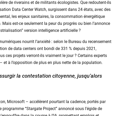
colère de riverains et de militants écologistes. Que redoutent-ils
isation Data Center Watch, surgissent dans 24 états, avec des
ental, les enjeux sanitaires, la consommation énergétique
té. Mais est-ce seulement la peur du progrès ou bien l’annonce
rialisation” version intelligence artificielle ?
 numériques nourrit l’anxiété : selon le Bureau du recensement
ction de data centers ont bondi de 331 % depuis 2021,
ces projets verront-ils vraiment le jour ? Certains experts
 et à l’opposition de plus en plus nette de la population.
ssurgir la contestation citoyenne, jusqu’alors
, Microsoft – accélèrent pourtant la cadence, portés par
le programme “Stargate Project” annoncé sous l’égide de
s’engouffre dans la course à l’IA, promettant emplois et