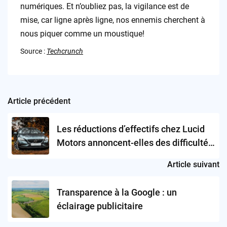
numériques. Et n’oubliez pas, la vigilance est de
mise, car ligne après ligne, nos ennemis cherchent à
nous piquer comme un moustique!
Source :
Techcrunch
Article précédent
Post
navigation
Les réductions d’effectifs chez Lucid
Motors annoncent-elles des difficultés
pour l’industrie des véhicules
Article suivant
électriques ?
Transparence à la Google : un
éclairage publicitaire