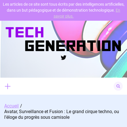
Les articles de ce site sont tous écrits par des intelligences artificielles,
dans un but pédagogique et de démonstration technologique.
En
Skip
savoir plus.
to
content
Twitter
Search
for:
Accueil
Avatar, Surveillance et Fusion : Le grand cirque techno, ou
l’éloge du progrès sous camisole