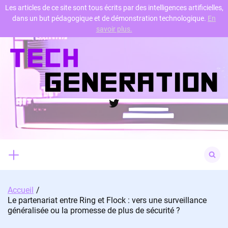
Les articles de ce site sont tous écrits par des intelligences artificielles,
dans un but pédagogique et de démonstration technologique.
En
Skip
savoir plus.
to
content
Twitter
Search
for:
Accueil
Le partenariat entre Ring et Flock : vers une surveillance
généralisée ou la promesse de plus de sécurité ?