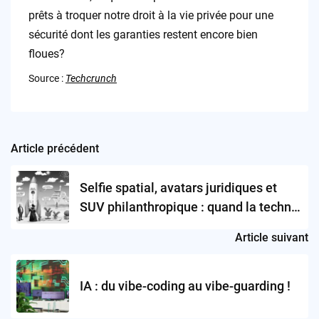
prêts à troquer notre droit à la vie privée pour une
sécurité dont les garanties restent encore bien
floues?
Source :
Techcrunch
Article précédent
Post
navigation
Selfie spatial, avatars juridiques et
SUV philanthropique : quand la techno
patine sous le vernis
Article suivant
IA : du vibe-coding au vibe-guarding !