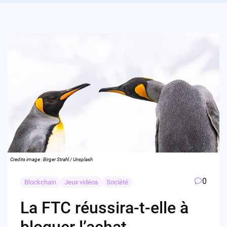
Credits image : Birger Strahl / Unsplash
0
Blockchain
Jeux vidéos
Société
La FTC réussira-t-elle à
bloquer l’achat