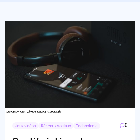
Credits image : Viktor Forgacs / Unsplash
0
Jeux vidéos
Réseaux sociaux
Technologie