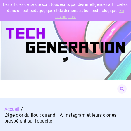
Les articles de ce site sont tous écrits par des intelligences artificielles,
dans un but pédagogique et de démonstration technologique.
En
Skip
savoir plus.
to
content
Twitter
Search
for:
Accueil
L’âge d’or du flou : quand l’IA, Instagram et leurs clones
prospèrent sur l’opacité