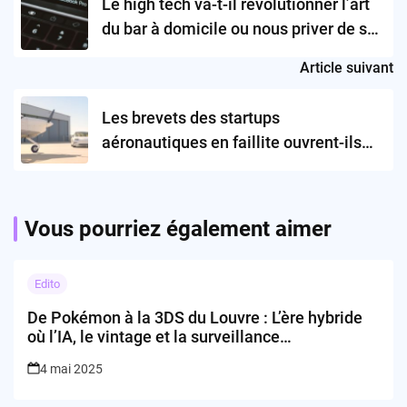
Le high tech va-t-il révolutionner l’art
du bar à domicile ou nous priver de son
âme?
Article suivant
Les brevets des startups
aéronautiques en faillite ouvrent-ils
vraiment une nouvelle ère pour
l’aviation ?
Vous pourriez également aimer
Edito
De Pokémon à la 3DS du Louvre : L’ère hybride
où l’IA, le vintage et la surveillance
s’entremêlent
4 mai 2025