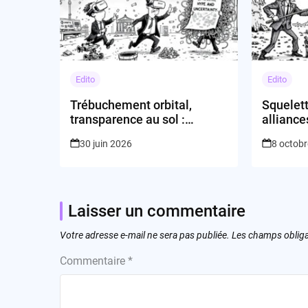
Edito
Edito
Trébuchement orbital,
Squelet
transparence au sol :
alliance
l’éternel retour de la tech qui
la tech 
30 juin 2026
8 octob
se regarde dans le miroir
le nôtre
Laisser un commentaire
Votre adresse e-mail ne sera pas publiée.
Les champs obliga
Commentaire
*