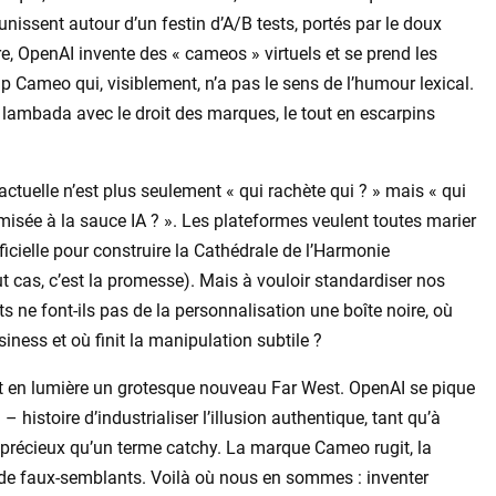
unissent autour d’un festin d’A/B tests, portés par le doux
e, OpenAI invente des « cameos » virtuels et se prend les
-up Cameo qui, visiblement, n’a pas le sens de l’humour lexical.
 lambada avec le droit des marques, le tout en escarpins
actuelle n’est plus seulement « qui rachète qui ? » mais « qui
misée à la sauce IA ? ». Les plateformes veulent toutes marier
ificielle pour construire la Cathédrale de l’Harmonie
ut cas, c’est la promesse). Mais à vouloir standardiser nos
s ne font-ils pas de la personnalisation une boîte noire, où
iness et où finit la manipulation subtile ?
met en lumière un grotesque nouveau Far West. OpenAI se pique
– histoire d’industrialiser l’illusion authentique, tant qu’à
us précieux qu’un terme catchy. La marque Cameo rugit, la
uel de faux-semblants. Voilà où nous en sommes : inventer