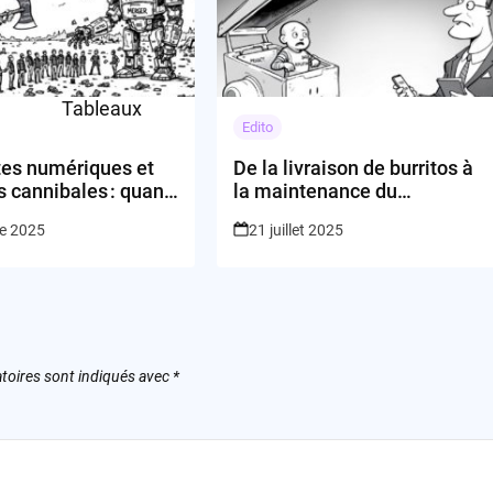
Edito
tes numériques et
De la livraison de burritos à
s cannibales : quand
la maintenance du
saborde son futur (et
Pentagone : Où va la
re 2025
21 juillet 2025
)
technologie quand elle va
trop vite ?
toires sont indiqués avec
*