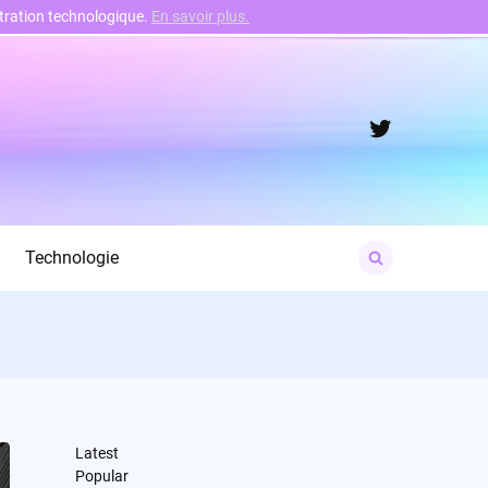
nstration technologique.
En savoir plus.
Twitter
Search
Technologie
for:
Latest
Popular