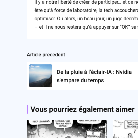
il y a notre liberté de créer, de participer… et de
être qu’à force de laboratoire, la tech accouche
optimiser. Ou alors, un beau jour, un juge décré
– et il ne nous restera qu’à appuyer sur “OK” san
Article précédent
Post
navigation
De la pluie à l’éclair-IA : Nvidia
s’empare du temps
Vous pourriez également aimer