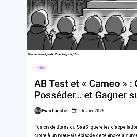
Illustration originale : Evan Iragatie / Flux
Edito
AB Test et « Cameo » : 
Posséder… et Gagner su
Evan Iragatie
19 février 2026
Posted
by
Fusion de titans du SaaS, querelles d’appellations 
croire à un mauvais épisode de télénovela numé