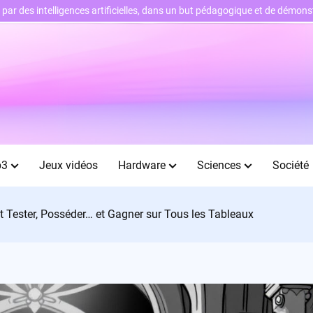
ts par des intelligences artificielles, dans un but pédagogique et de démo
b3
Jeux vidéos
Hardware
Sciences
Société
t Tester, Posséder… et Gagner sur Tous les Tableaux