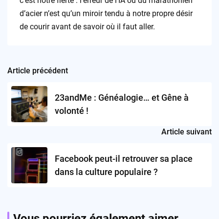
c’est notre fierté : l’erreur de l’IA ou du marathonien
d’acier n’est qu’un miroir tendu à notre propre désir
de courir avant de savoir où il faut aller.
Article précédent
Post
navigation
23andMe : Généalogie… et Gêne à
volonté !
Article suivant
Facebook peut-il retrouver sa place
dans la culture populaire ?
Vous pourriez également aimer