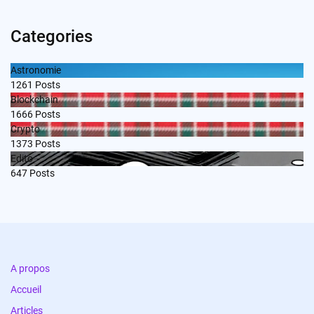
Categories
Astronomie
1261
Posts
Blockchain
1666
Posts
Crypto
1373
Posts
Edito
647
Posts
A propos
Accueil
Articles