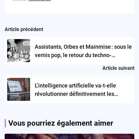
Article précédent
Post
navigation
Assistants, Orbes et Mainmise : sous le
vernis pop, le retour du techno-
paradoxe
Article suivant
L’intelligence artificielle va-t-elle
révolutionner définitivement les
études de marché ?
Vous pourriez également aimer