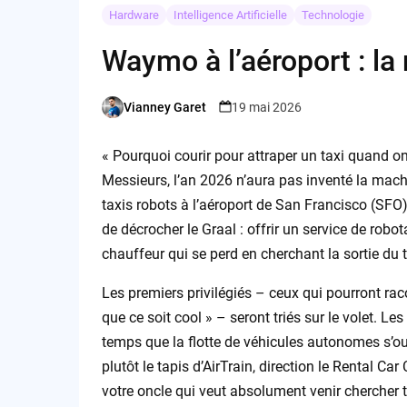
Hardware
Intelligence Artificielle
Technologie
Waymo à l’aéroport : la 
Vianney Garet
19 mai 2026
Posted
by
« Pourquoi courir pour attraper un taxi quand on
Messieurs, l’an 2026 n’aura pas inventé la machin
taxis robots à l’aéroport de San Francisco (SFO
de décrocher le Graal : offrir un service de robo
chauffeur qui se perd en cherchant la sortie du 
Les premiers privilégiés – ceux qui pourront rac
que ce soit cool » – seront triés sur le volet. Les
temps que la flotte de véhicules autonomes s’o
plutôt le tapis d’AirTrain, direction le Rental C
votre oncle qui veut absolument venir chercher t