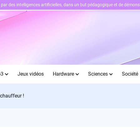
ts par des intelligences artificielles, dans un but pédagogique et de démo
b3
Jeux vidéos
Hardware
Sciences
Société
 chauffeur !