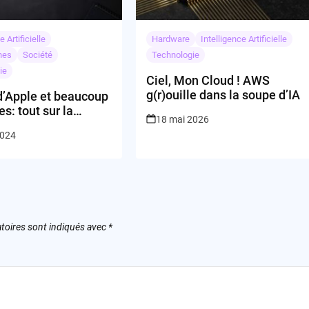
e Artificielle
Hardware
Intelligence Artificielle
nes
Société
Technologie
ie
Ciel, Mon Cloud ! AWS
g(r)ouille dans la soupe d’IA
d’Apple et beaucoup
es: tout sur la
18 mai 2026
024!
2024
toires sont indiqués avec
*