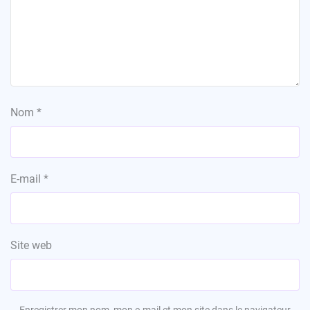
Nom
*
E-mail
*
Site web
Enregistrer mon nom, mon e-mail et mon site dans le navigateur