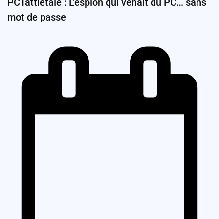
PCTattletale : L’espion qui venait du PC… sans
mot de passe