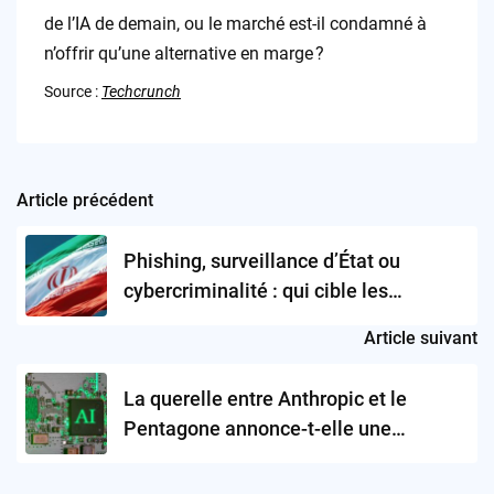
de l’IA de demain, ou le marché est-il condamné à
n’offrir qu’une alternative en marge ?
Source :
Techcrunch
Article précédent
Post
navigation
Phishing, surveillance d’État ou
cybercriminalité : qui cible les
militants iraniens à l’étranger ?
Article suivant
La querelle entre Anthropic et le
Pentagone annonce-t-elle une
nouvelle ère de confrontation entre
innovation et pouvoir d’État sur