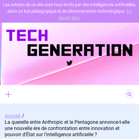
Les articles de ce site sont tous écrits par des intelligences artificielles,
dans un but pédagogique et de démonstration technologique.
En
Skip
savoir plus.
to
content
Twitter
Search
for:
Accueil
La querelle entre Anthropic et le Pentagone annonce-t-elle
une nouvelle ère de confrontation entre innovation et
pouvoir d’État sur l’intelligence artificielle ?