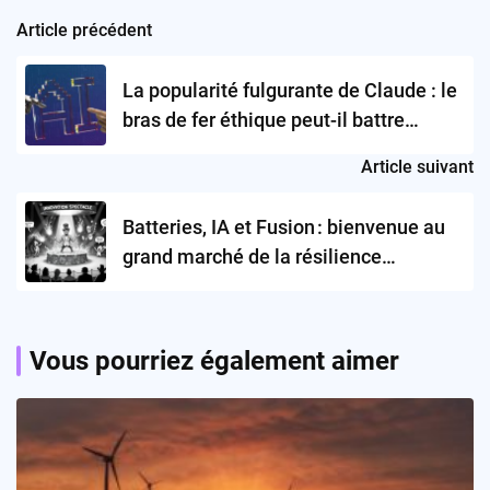
Article précédent
Post
navigation
La popularité fulgurante de Claude : le
bras de fer éthique peut-il battre
ChatGPT ?
Article suivant
Batteries, IA et Fusion : bienvenue au
grand marché de la résilience
certifiée… et recyclée.
Vous pourriez également aimer