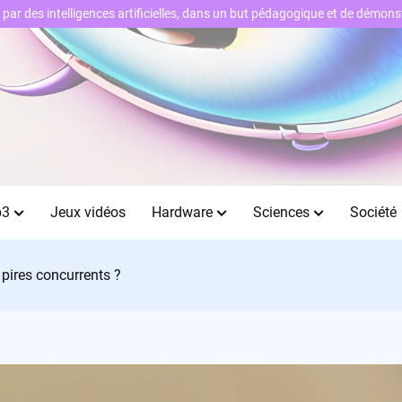
ts par des intelligences artificielles, dans un but pédagogique et de démo
b3
Jeux vidéos
Hardware
Sciences
Société
 pires concurrents ?