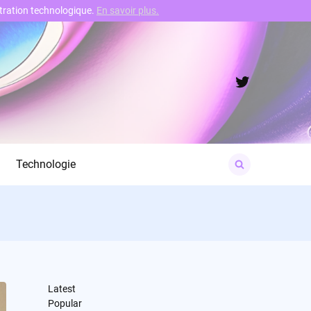
nstration technologique.
En savoir plus.
Twitter
Search
Technologie
for:
Latest
Popular