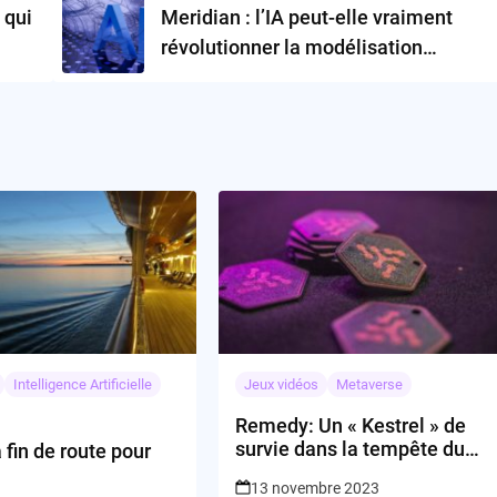
 qui
Meridian : l’IA peut-elle vraiment
révolutionner la modélisation
financière ?
Intelligence Artificielle
Jeux vidéos
Metaverse
Remedy: Un « Kestrel » de
survie dans la tempête du
a fin de route pour
Free-to-Play
13 novembre 2023