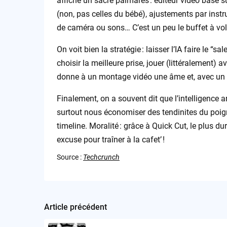
affiche un sacré palmarès : éditeur vidéo basé 
(non, pas celles du bébé), ajustements par inst
de caméra ou sons… C’est un peu le buffet à vol
On voit bien la stratégie : laisser l’IA faire le 
choisir la meilleure prise, jouer (littéralement) a
donne à un montage vidéo une âme et, avec un p
Finalement, on a souvent dit que l’intelligence ar
surtout nous économiser des tendinites du poig
timeline. Moralité : grâce à Quick Cut, le plus 
excuse pour traîner à la cafet’ !
Source :
Techcrunch
Article précédent
Post