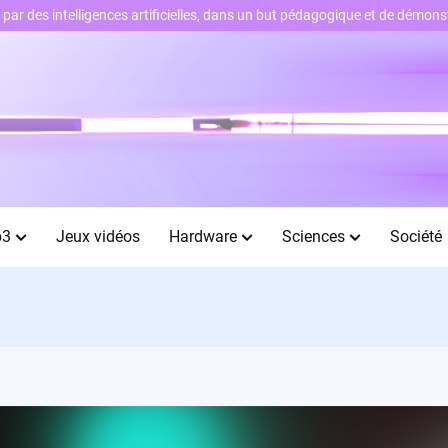
ts par des intelligences artificielles, dans un but pédagogique et de démo
b3
Jeux vidéos
Hardware
Sciences
Société