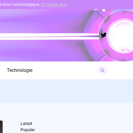
nstration technologique.
En savoir plus.
Twitter
Search
Technologie
for:
Latest
Popular