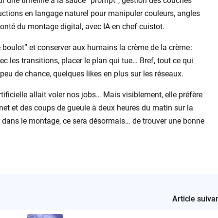
sur une timeline à la sauce “prompt”, gestion des couches
ructions en langage naturel pour manipuler couleurs, angles
onté du montage digital, avec IA en chef cuistot.
“sale boulot” et conserver aux humains la crème de la crème :
vec les transitions, placer le plan qui tue… Bref, tout ce qui
eu de chance, quelques likes en plus sur les réseaux.
tificielle allait voler nos jobs… Mais visiblement, elle préfère
net et des coups de gueule à deux heures du matin sur la
dur dans le montage, ce sera désormais… de trouver une bonne
Article suiva