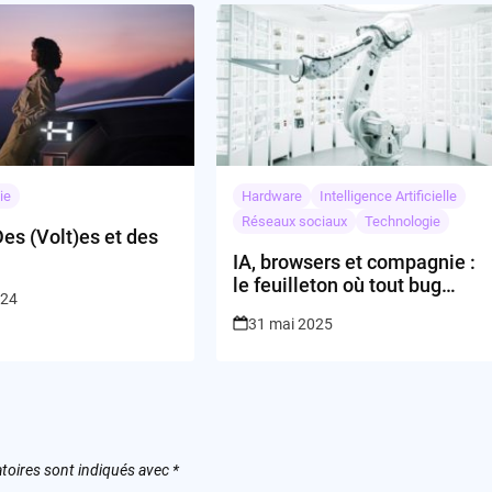
ie
Hardware
Intelligence Artificielle
Réseaux sociaux
Technologie
Des (Volt)es et des
IA, browsers et compagnie :
le feuilleton où tout bug
024
sonne double
31 mai 2025
toires sont indiqués avec
*