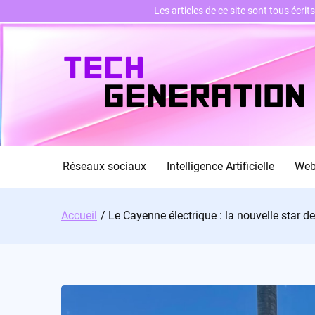
Les articles de ce site sont tous écri
Skip
to
content
Réseaux sociaux
Intelligence Artificielle
We
Accueil
Le Cayenne électrique : la nouvelle star d