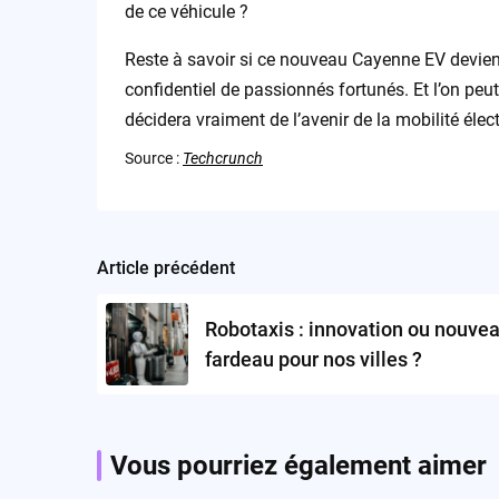
de ce véhicule ?
Reste à savoir si ce nouveau Cayenne EV deviend
confidentiel de passionnés fortunés. Et l’on peut
décidera vraiment de l’avenir de la mobilité élec
Source :
Techcrunch
Article précédent
Post
navigation
Robotaxis : innovation ou nouve
fardeau pour nos villes ?
Vous pourriez également aimer