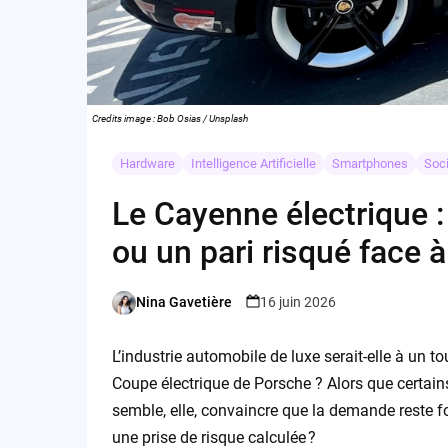
Credits image : Bob Osias / Unsplash
Hardware
Intelligence Artificielle
Smartphones
Soc
Le Cayenne électrique :
ou un pari risqué face 
Nina Gavetière
16 juin 2026
Posted
by
L’industrie automobile de luxe serait-elle à un
Coupe électrique de Porsche ? Alors que certains
semble, elle, convaincre que la demande reste fo
une prise de risque calculée ?